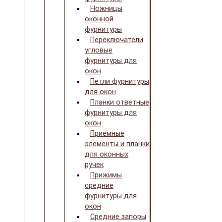
Ножницы
оконной
фурнитуры
Переключатели
угловые
фурнитуры для
окон
Петли фурнитуры
для окон
Планки ответные
фурнитуры для
окон
Приемные
элементы и планки
для оконных
ручек
Прижимы
средние
фурнитуры для
окон
Средние запоры