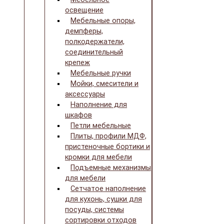
освещение
Мебельные опоры,
демпферы,
полкодержатели,
соединительный
крепеж
Мебельные ручки
Мойки, смесители и
аксессуары
Наполнение для
шкафов
Петли мебельные
Плиты, профили МДФ,
пристеночные бортики и
кромки для мебели
Подъемные механизмы
для мебели
Сетчатое наполнение
для кухонь, сушки для
посуды, системы
сортировки отходов