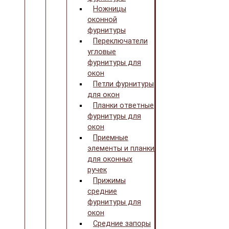
Ножницы
оконной
фурнитуры
Переключатели
угловые
фурнитуры для
окон
Петли фурнитуры
для окон
Планки ответные
фурнитуры для
окон
Приемные
элементы и планки
для оконных
ручек
Прижимы
средние
фурнитуры для
окон
Средние запоры