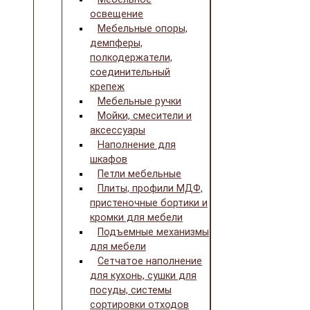
освещение
Мебельные опоры,
демпферы,
полкодержатели,
соединительный
крепеж
Мебельные ручки
Мойки, смесители и
аксессуары
Наполнение для
шкафов
Петли мебельные
Плиты, профили МДФ,
пристеночные бортики и
кромки для мебели
Подъемные механизмы
для мебели
Сетчатое наполнение
для кухонь, сушки для
посуды, системы
сортировки отходов