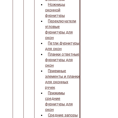
Ножницы
оконной
фурнитуры
Переключатели
угловые
фурнитуры для
окон
Петли фурнитуры
для окон
Планки ответные
фурнитуры для
окон
Приемные
элементы и планки
для оконных
ручек
Прижимы
средние
фурнитуры для
окон
Средние запоры