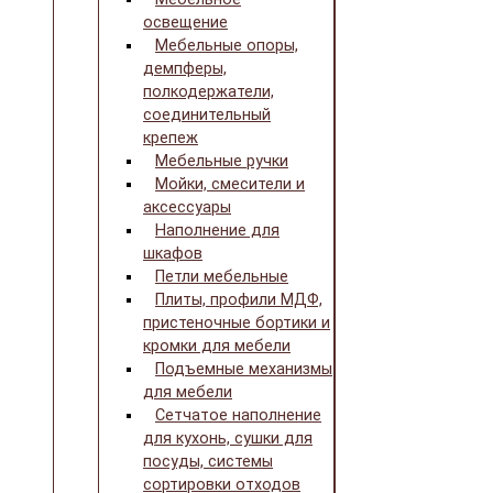
освещение
Мебельные опоры,
демпферы,
полкодержатели,
соединительный
крепеж
Мебельные ручки
Мойки, смесители и
аксессуары
Наполнение для
шкафов
Петли мебельные
Плиты, профили МДФ,
пристеночные бортики и
кромки для мебели
Подъемные механизмы
для мебели
Сетчатое наполнение
для кухонь, сушки для
посуды, системы
сортировки отходов