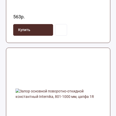
563р.
Купить