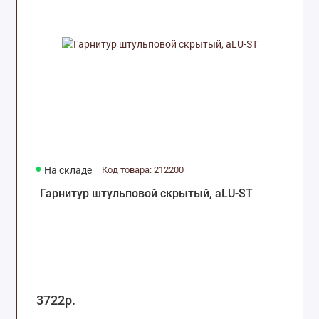
Комплектующие для москитных сеток
Оборудование, инструмент и крепеж
Комплектующие для раздвижных
конструкций
На складе
Код товара: 212200
Гарнитур штульповой скрытый, aLU-ST
3722р.