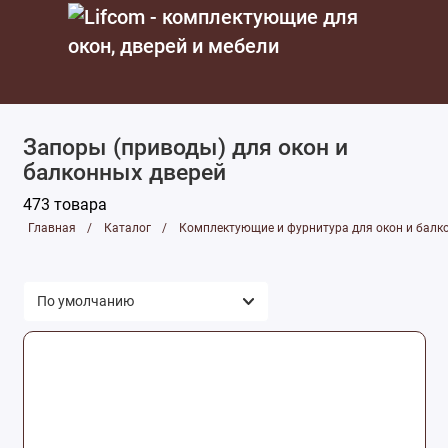
Комплектующие для мебели
Запоры (приводы) для окон и
Комплектующие и фурнитура для дверей
балконных дверей
Комплектующие и фурнитура для окон и
473 товара
балконов
Главная
Каталог
Комплектующие и фурнитура для окон и балк
Лаки, краски, клея
Монтажные и отделочные материалы
Подоконники, наружные отливы, откосы и
сэндвич-панели
Уплотнители
Приточные клапаны и проветриватели