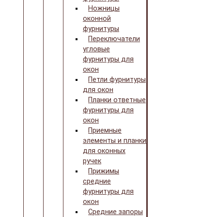
Ножницы
оконной
фурнитуры
Переключатели
угловые
фурнитуры для
окон
Петли фурнитуры
для окон
Планки ответные
фурнитуры для
окон
Приемные
элементы и планки
для оконных
ручек
Прижимы
средние
фурнитуры для
окон
Средние запоры