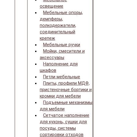
освещение
Мебельные опоры,
демпферы,
полкодержатели,
соединительный
крепеж
Мебельные ручки
Мойки, смесители и
аксессуары
Наполнение для
шкафов
Петли мебельные
Плиты, профили МДФ,
пристеночные бортики и
кромки для мебели
Подъемные механизмы
для мебели
Сетчатое наполнение
для кухонь, сушки для
посуды, системы
сортировки отходов