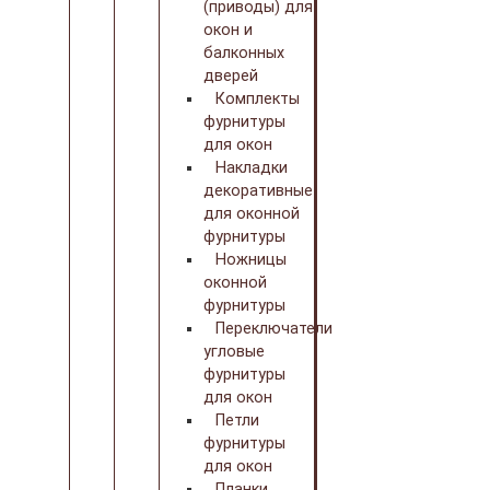
(приводы) для
окон и
балконных
дверей
Комплекты
фурнитуры
для окон
Накладки
декоративные
для оконной
фурнитуры
Ножницы
оконной
фурнитуры
Переключатели
угловые
фурнитуры
для окон
Петли
фурнитуры
для окон
Планки