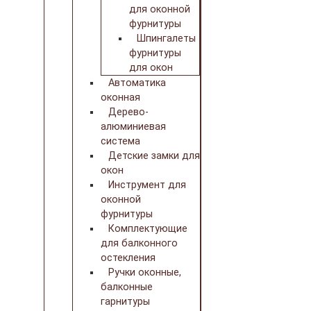
для оконной
фурнитуры
Шпингалеты
фурнитуры
для окон
Автоматика
оконная
Дерево-
алюминиевая
система
Детские замки для
окон
Инструмент для
оконной
фурнитуры
Комплектующие
для балконного
остекления
Ручки оконные,
балконные
гарнитуры