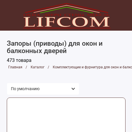
Комплектующие для мебели
Запоры (приводы) для окон и
Комплектующие и фурнитура для дверей
балконных дверей
Комплектующие и фурнитура для окон и
473 товара
балконов
Главная
Каталог
Комплектующие и фурнитура для окон и балк
Лаки, краски, клея
Монтажные и отделочные материалы
Подоконники, наружные отливы, откосы и
сэндвич-панели
Уплотнители
Приточные клапаны и проветриватели