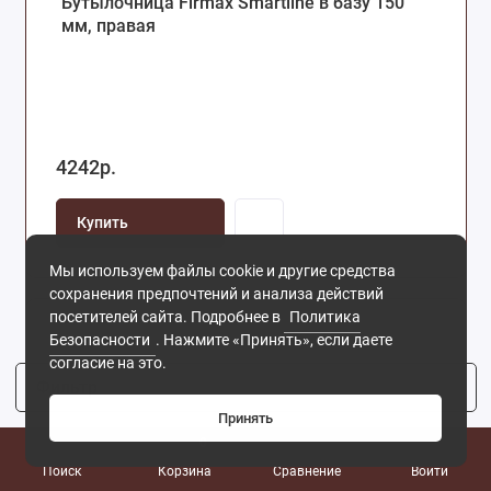
Бутылочница Firmax Smartline в базу 150
мм, правая
4242р.
Купить
Мы используем файлы cookie и другие средства
сохранения предпочтений и анализа действий
посетителей сайта. Подробнее в
Политика
Безопасности
. Нажмите «Принять», если даете
согласие на это.
Фильтр
4
Принять
0
Поиск
Корзина
Сравнение
Войти