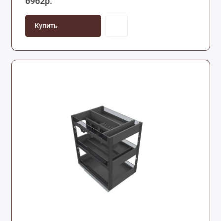
6962р.
Купить