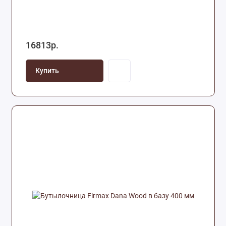
16813р.
Купить