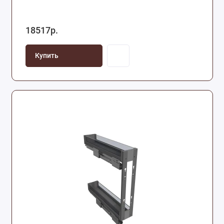
18517р.
Купить