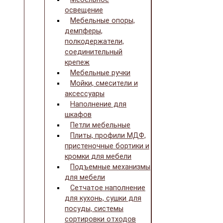
освещение
Мебельные опоры,
демпферы,
полкодержатели,
соединительный
крепеж
Мебельные ручки
Мойки, смесители и
аксессуары
Наполнение для
шкафов
Петли мебельные
Плиты, профили МДФ,
пристеночные бортики и
кромки для мебели
Подъемные механизмы
для мебели
Сетчатое наполнение
для кухонь, сушки для
посуды, системы
сортировки отходов