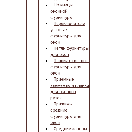
Ножницы
оконной
фурнитуры
Переключатели
угловые
фурнитуры для
окон
Петли фурнитуры
для окон
Планки ответные
фурнитуры для
окон
Приемные
элементы и планки
для оконных
ручек
Прижимы
средние
фурнитуры для
окон
Средние запоры