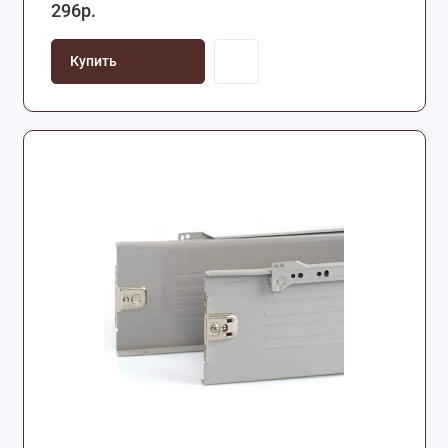
296р.
Купить