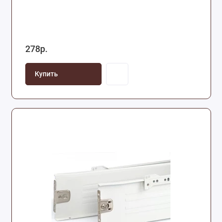
278р.
Купить