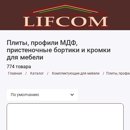
Комплектующие для мебели
Плиты, профили МДФ,
Комплектующие и фурнитура для дверей
пристеночные бортики и кромки
для мебели
Комплектующие и фурнитура для окон и
балконов
774 товара
Лаки, краски, клея
Главная
Каталог
Комплектующие для мебели
Плиты, профи
Монтажные и отделочные материалы
Подоконники, наружные отливы, откосы и
сэндвич-панели
Уплотнители
Приточные клапаны и проветриватели