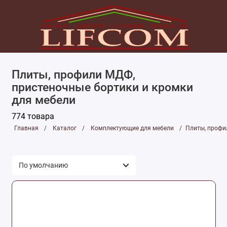
Комплектующие для мебели
Плиты, профили МДФ,
Комплектующие и фурнитура для дверей
пристеночные бортики и кромки
для мебели
Комплектующие и фурнитура для окон и
балконов
774 товара
Лаки, краски, клея
Главная
Каталог
Комплектующие для мебели
Плиты, профи
Монтажные и отделочные материалы
Подоконники, наружные отливы, откосы и
сэндвич-панели
Уплотнители
Приточные клапаны и проветриватели