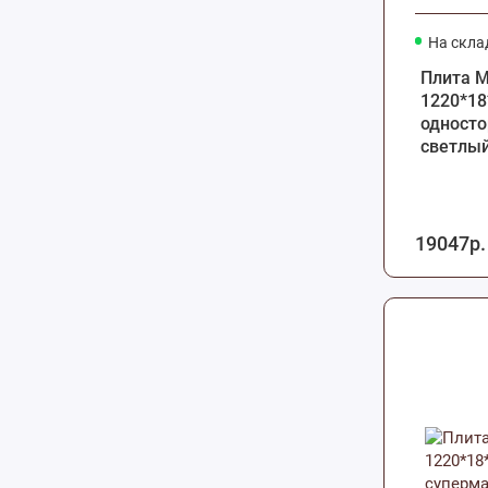
На скла
Плита 
1220*18
односто
светлый
19047р.