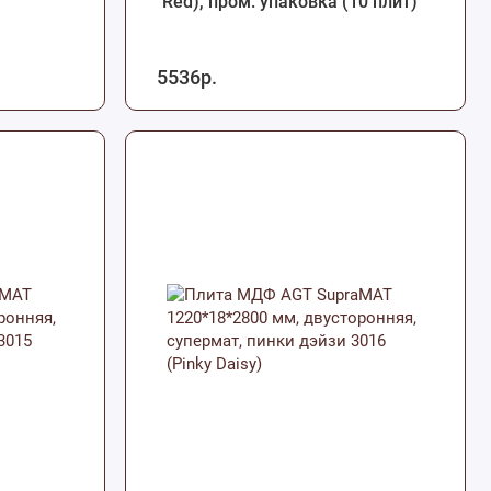
Red), пром. упаковка (10 плит)
5536р.