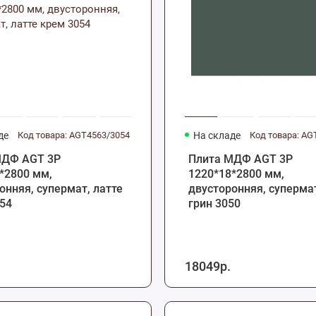
де
Код товара: AGT4563/3054
На складе
Код товара: AG
МДФ AGT 3P
Плита МДФ AGT 3P
*2800 мм,
1220*18*2800 мм,
онняя, супермат, латте
двусторонняя, суперма
54
грин 3050
18049р.