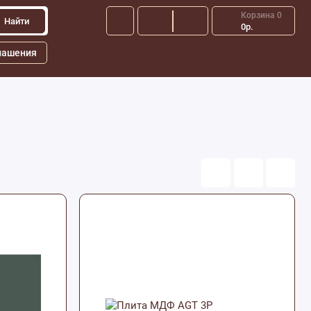
Корзина
0
Найти
0р.
лашения