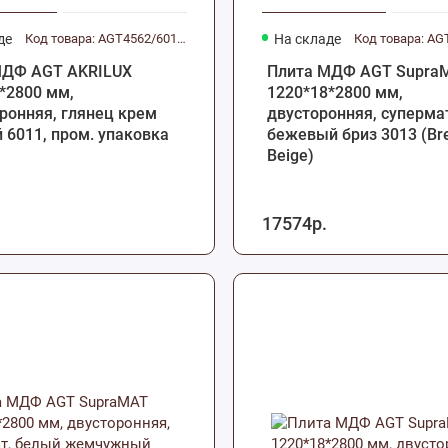
де
Код товара: AGT4562/6011.P
На складе
Код товара: AG
МДФ AGT AKRILUX
Плита МДФ AGT Supra
*2800 мм,
1220*18*2800 мм,
ронняя, глянец крем
двусторонняя, суперма
 6011, пром. упаковка
бежевый бриз 3013 (Br
Beige)
17574р.