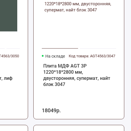
T4563/3050
На складе
Код товара: AGT4563/3047
Плита МДФ AGT 3P
1220*18*2800 мм,
т, лиф
двусторонняя, супермат, найт
блэк 3047
18049р.