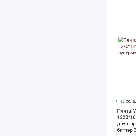
На скла
Плита 
1220*18
двустор
биттер 3