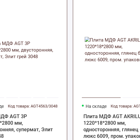
де
Код товара: AGT4563/3048
На складе
МДФ AGT 3P
Плита МДФ AGT AKRIL
*2800 мм,
1220*18*2800 мм,
онняя, супермат, Элит
односторонняя, глянец
48
люкс 6009, пром. упако