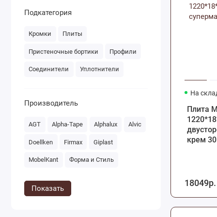
Подкатегория
Кромки
Плиты
Пристеночные бортики
Профили
Соединители
Уплотнители
На скла
Производитель
Плита 
1220*18
AGT
Alpha-Tape
Alphalux
Alvic
двустор
крем 30
Doellken
Firmax
Giplast
MobelKant
Форма и Стиль
18049р.
Показать