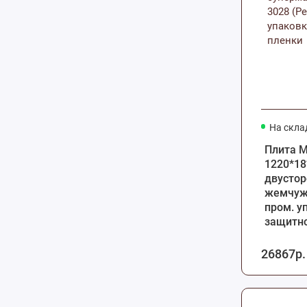
На скла
Плита 
1220*18
двустор
жемчужн
пром. у
защитно
26867р.