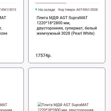
T4561/3013
На складе
Код товара: AGT4561/3028
MAT
Плита МДФ AGT SupraMAT
1220*18*2800 мм,
т,
двусторонняя, супермат, белый
ezee
жемчужный 3028 (Pearl White)
17574р.