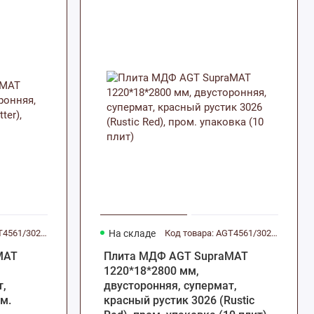
Код товара: AGT4561/3025.P
На складе
Код товара: AGT4561/3026.P
MAT
Плита МДФ AGT SupraMAT
1220*18*2800 мм,
т,
двусторонняя, супермат,
ом.
красный рустик 3026 (Rustic