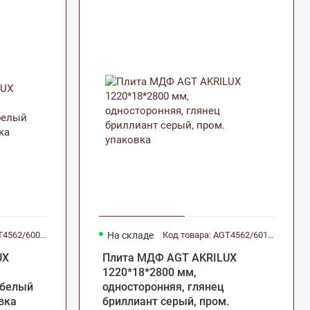
Код товара: AGT4562/6009.P
На складе
Код товара: AGT4562/6015.P
UX
Плита МДФ AGT AKRILUX
1220*18*2800 мм,
 белый
односторонняя, глянец
вка
бриллиант серый, пром.