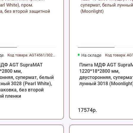
де
Код товара: AGT4561/3028.PWS
На складе
Код товара: AG
МДФ AGT SupraMAT
Плита МДФ AGT Supra
*2800 мм,
1220*18*2800 мм,
онняя, супермат, белый
двусторонняя, суперма
ый 3028 (Pearl White),
лунный 3018 (Moonlight
паковка, без второй
й пленки
17574р.