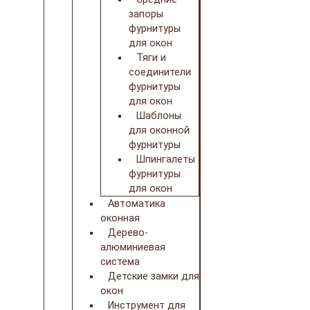
запоры
фурнитуры
для окон
Тяги и
соединители
фурнитуры
для окон
Шаблоны
для оконной
фурнитуры
Шпингалеты
фурнитуры
для окон
Автоматика
оконная
Дерево-
алюминиевая
система
Детские замки для
окон
Инструмент для