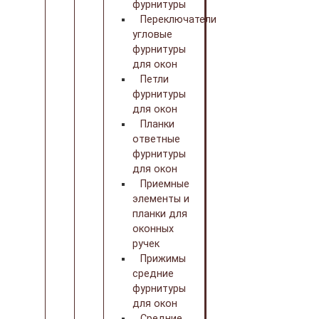
фурнитуры
Переключатели
угловые
фурнитуры
для окон
Петли
фурнитуры
для окон
Планки
ответные
фурнитуры
для окон
Приемные
элементы и
планки для
оконных
ручек
Прижимы
средние
фурнитуры
для окон
Средние