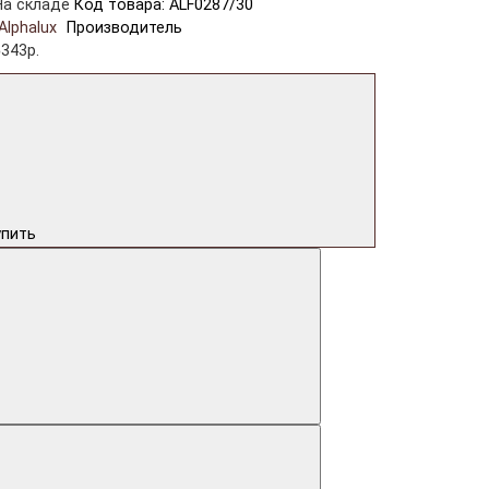
На складе
Код товара: ALF0287/30
Alphalux
Производитель
5343р.
упить