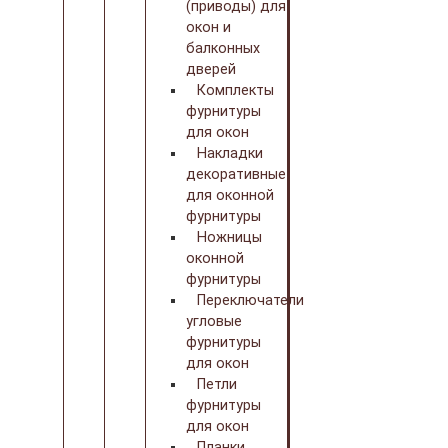
(приводы) для
окон и
балконных
дверей
Комплекты
фурнитуры
для окон
Накладки
декоративные
для оконной
фурнитуры
Ножницы
оконной
фурнитуры
Переключатели
угловые
фурнитуры
для окон
Петли
фурнитуры
для окон
Планки