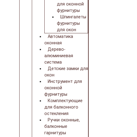
для оконной
фурнитуры
Шпингалеты
фурнитуры
для окон
Автоматика
оконная
Дерево-
алюминиевая
система
Детские замки для
окон
Инструмент для
оконной
фурнитуры
Комплектующие
для балконного
остекления
Ручки оконные,
балконные
гарнитуры