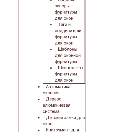
запоры
фурнитуры
для окон
Тяги и
соединители
фурнитуры
для окон
Шаблоны
для оконной
фурнитуры
Шпингалеты
фурнитуры
для окон
Автоматика
оконная
Дерево-
алюминиевая
система
Детские замки для
окон
Инструмент для