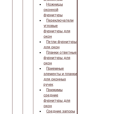
Ножницы
оконной
фурнитуры
Переключатели
угловые
фурнитуры для
окон
Петли фурнитуры
для окон
Планки ответные
фурнитуры для
окон
Приемные
элементы и планки
для оконных
ручек
Прижимы
средние
фурнитуры для
окон
Средние запоры