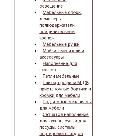
освещение
Мебельные опоры,
демпферы,
полкодержатели,
соединительный
крепеж
Мебельные ручки
Мойки, смесители и
аксессуары
Наполнение для
шкафов
Петли мебельные
Плиты, профили МДФ,
пристеночные бортики и
кромки для мебели
Подъемные механизмы
для мебели
Сетчатое наполнение
для кухонь, сушки для
посуды, системы
сортировки отходов