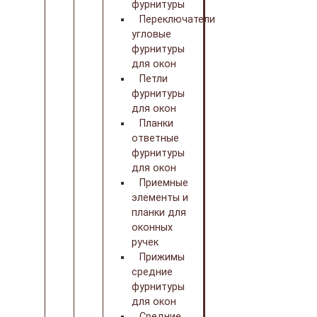
фурнитуры
Переключатели
угловые
фурнитуры
для окон
Петли
фурнитуры
для окон
Планки
ответные
фурнитуры
для окон
Приемные
элементы и
планки для
оконных
ручек
Прижимы
средние
фурнитуры
для окон
Средние