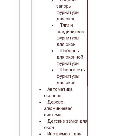
запоры
фурнитуры
для окон
Тяги и
соединители
фурнитуры
для окон
Шаблоны
для оконной
фурнитуры
Шпингалеты
фурнитуры
для окон
Автоматика
оконная
Дерево-
алюминиевая
система
Детские замки для
окон
Инструмент для