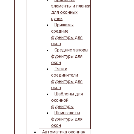
элементы и планки
для оконных
ручек
Прижимы
средние
фурнитуры для
окон
Средние запоры
фурнитуры для
окон
Тяги и
соединители
фурнитуры для
окон
Шаблоны для
оконной
фурнитуры
Шпингалеты
фурнитуры для
окон
Автоматика оконная