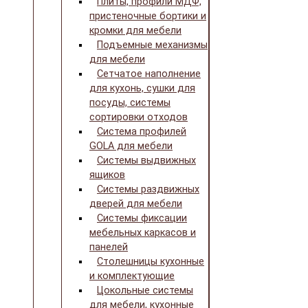
Плиты, профили МДФ,
пристеночные бортики и
кромки для мебели
Подъемные механизмы
для мебели
Сетчатое наполнение
для кухонь, сушки для
посуды, системы
сортировки отходов
Система профилей
GOLA для мебели
Системы выдвижных
ящиков
Системы раздвижных
дверей для мебели
Системы фиксации
мебельных каркасов и
панелей
Столешницы кухонные
и комплектующие
Цокольные системы
для мебели, кухонные