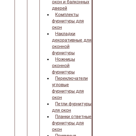
окон и балконных
дверей
Комплекты
фурнитуры для
окон
Накладки
декоративные для
оконной
фурнитуры
Ножницы
оконной
фурнитуры
Переключатели
угловые
фурнитуры для
окон
Петли фурнитуры
для окон
Планки ответные
фурнитуры для
окон
Приемные