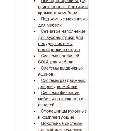
Плиты, профили МДФ,
пристеночные бортики и
кромки для мебели
Подъемные механизмы
для мебели
Сетчатое наполнение
для кухонь, сушки для
посуды, системы
сортировки отходов
Система профилей
GOLA для мебели
Системы выдвижных
ящиков
Системы раздвижных
дверей для мебели
Системы фиксации
мебельных каркасов и
панелей
Столешницы кухонные
и комплектующие
Цокольные системы
для мебели, кухонные