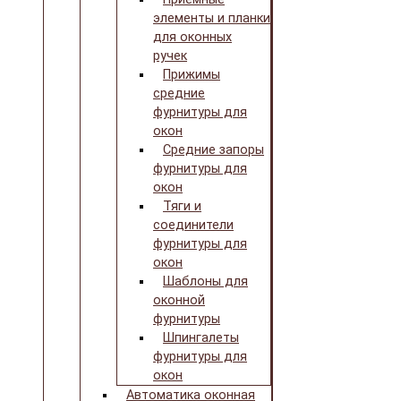
элементы и планки
для оконных
ручек
Прижимы
средние
фурнитуры для
окон
Средние запоры
фурнитуры для
окон
Тяги и
соединители
фурнитуры для
окон
Шаблоны для
оконной
фурнитуры
Шпингалеты
фурнитуры для
окон
Автоматика оконная