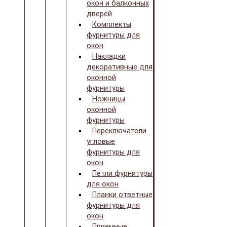
окон и балконных
дверей
Комплекты
фурнитуры для
окон
Накладки
декоративные для
оконной
фурнитуры
Ножницы
оконной
фурнитуры
Переключатели
угловые
фурнитуры для
окон
Петли фурнитуры
для окон
Планки ответные
фурнитуры для
окон
Приемные