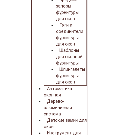
запоры
фурнитуры
для окон
Тяги и
соединители
фурнитуры
для окон
Шаблоны
для оконной
фурнитуры
Шпингалеты
фурнитуры
для окон
Автоматика
оконная
Дерево-
алюминиевая
система
Детские замки для
окон
Инструмент для