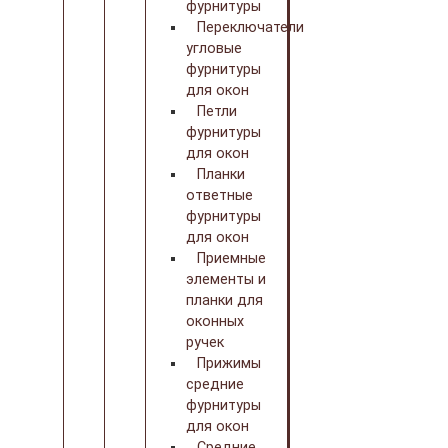
фурнитуры
Переключатели
угловые
фурнитуры
для окон
Петли
фурнитуры
для окон
Планки
ответные
фурнитуры
для окон
Приемные
элементы и
планки для
оконных
ручек
Прижимы
средние
фурнитуры
для окон
Средние