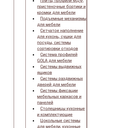
Плиты, профили МДФ,
пристеночные бортики и
кромки для мебели
Подъемные механизмы
для мебели
Сетчатое наполнение
для кухонь, сушки для
посуды, системы
сортировки отходов
Система профилей
GOLA для мебели
Системы выдвижных
ящиков
Системы раздвижных
дверей для мебели
Системы фиксации
мебельных каркасов и
панелей
Столешницы кухонные
и комплектующие
Цокольные системы
для мебели, кухонные