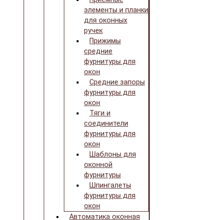
элементы и планки
для оконных
ручек
Прижимы
средние
фурнитуры для
окон
Средние запоры
фурнитуры для
окон
Тяги и
соединители
фурнитуры для
окон
Шаблоны для
оконной
фурнитуры
Шпингалеты
фурнитуры для
окон
Автоматика оконная