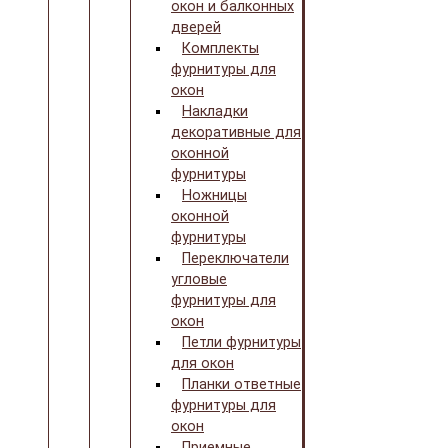
окон и балконных
дверей
Комплекты
фурнитуры для
окон
Накладки
декоративные для
оконной
фурнитуры
Ножницы
оконной
фурнитуры
Переключатели
угловые
фурнитуры для
окон
Петли фурнитуры
для окон
Планки ответные
фурнитуры для
окон
Приемные