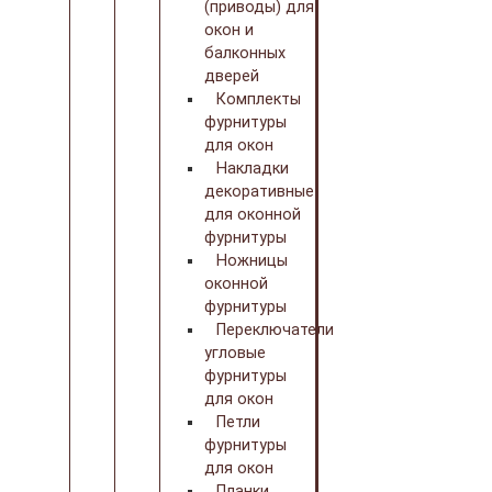
(приводы) для
окон и
балконных
дверей
Комплекты
фурнитуры
для окон
Накладки
декоративные
для оконной
фурнитуры
Ножницы
оконной
фурнитуры
Переключатели
угловые
фурнитуры
для окон
Петли
фурнитуры
для окон
Планки