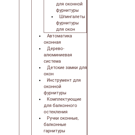
для оконной
фурнитуры
Шпингалеты
фурнитуры
для окон
Автоматика
оконная
Дерево-
алюминиевая
система
Детские замки для
окон
Инструмент для
оконной
фурнитуры
Комплектующие
для балконного
остекления
Ручки оконные,
балконные
гарнитуры