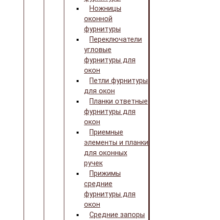
Ножницы
оконной
фурнитуры
Переключатели
угловые
фурнитуры для
окон
Петли фурнитуры
для окон
Планки ответные
фурнитуры для
окон
Приемные
элементы и планки
для оконных
ручек
Прижимы
средние
фурнитуры для
окон
Средние запоры