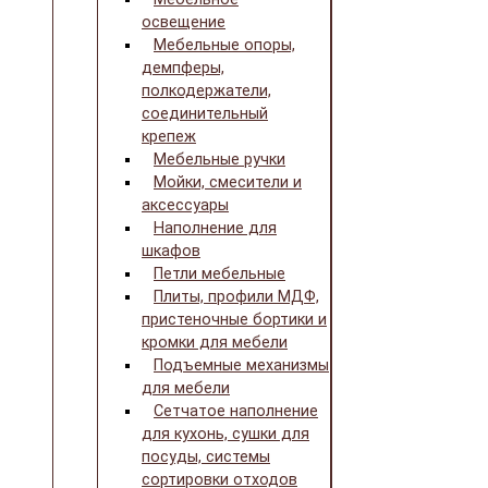
освещение
Мебельные опоры,
демпферы,
полкодержатели,
соединительный
крепеж
Мебельные ручки
Мойки, смесители и
аксессуары
Наполнение для
шкафов
Петли мебельные
Плиты, профили МДФ,
пристеночные бортики и
кромки для мебели
Подъемные механизмы
для мебели
Сетчатое наполнение
для кухонь, сушки для
посуды, системы
сортировки отходов