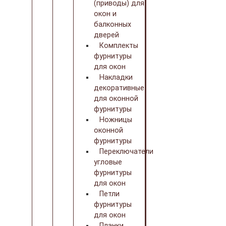
(приводы) для
окон и
балконных
дверей
Комплекты
фурнитуры
для окон
Накладки
декоративные
для оконной
фурнитуры
Ножницы
оконной
фурнитуры
Переключатели
угловые
фурнитуры
для окон
Петли
фурнитуры
для окон
Планки