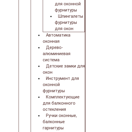
для оконной
фурнитуры
Шпингалеты
фурнитуры
для окон
Автоматика
оконная
Дерево-
алюминиевая
система
Детские замки для
окон
Инструмент для
оконной
фурнитуры
Комплектующие
для балконного
остекления
Ручки оконные,
балконные
гарнитуры