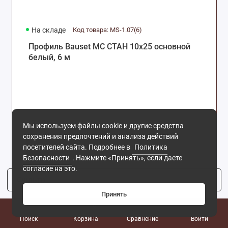
На складе
Код товара: MS-1.07(6)
Профиль Bauset МС СТАН 10х25 основной
белый, 6 м
1746р.
Мы используем файлы cookie и другие средства
сохранения предпочтений и анализа действий
посетителей сайта. Подробнее в
Политика
Купить
Безопасности
. Нажмите «Принять», если даете
согласие на это.
Фильтр
1
Принять
0
Поиск
Корзина
Сравнение
Войти