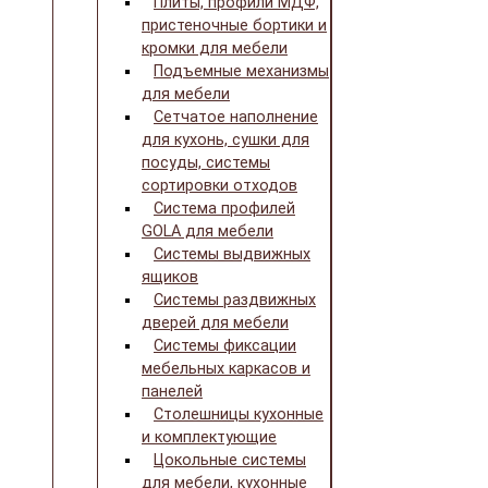
Плиты, профили МДФ,
пристеночные бортики и
кромки для мебели
Подъемные механизмы
для мебели
Сетчатое наполнение
для кухонь, сушки для
посуды, системы
сортировки отходов
Система профилей
GOLA для мебели
Системы выдвижных
ящиков
Системы раздвижных
дверей для мебели
Системы фиксации
мебельных каркасов и
панелей
Столешницы кухонные
и комплектующие
Цокольные системы
для мебели, кухонные