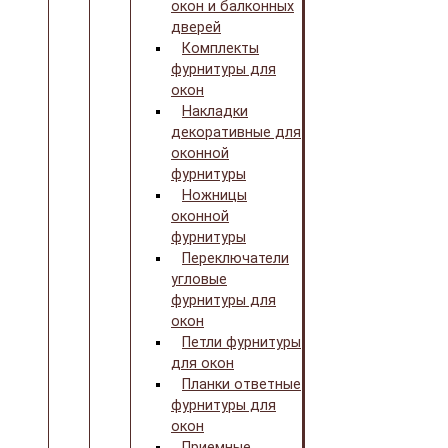
окон и балконных
дверей
Комплекты
фурнитуры для
окон
Накладки
декоративные для
оконной
фурнитуры
Ножницы
оконной
фурнитуры
Переключатели
угловые
фурнитуры для
окон
Петли фурнитуры
для окон
Планки ответные
фурнитуры для
окон
Приемные