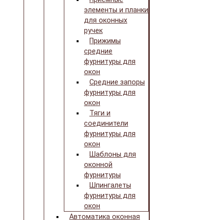
элементы и планки
для оконных
ручек
Прижимы
средние
фурнитуры для
окон
Средние запоры
фурнитуры для
окон
Тяги и
соединители
фурнитуры для
окон
Шаблоны для
оконной
фурнитуры
Шпингалеты
фурнитуры для
окон
Автоматика оконная