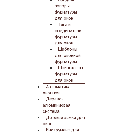
запоры
фурнитуры
для окон
Тяги и
соединители
фурнитуры
для окон
Шаблоны
для оконной
фурнитуры
Шпингалеты
фурнитуры
для окон
Автоматика
оконная
Дерево-
алюминиевая
система
Детские замки для
окон
Инструмент для