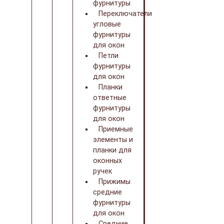
фурнитуры
Переключатели
угловые
фурнитуры
для окон
Петли
фурнитуры
для окон
Планки
ответные
фурнитуры
для окон
Приемные
элементы и
планки для
оконных
ручек
Прижимы
средние
фурнитуры
для окон
Средние