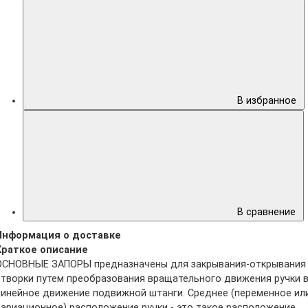
В избранное
В сравнение
Информация о доставке
Краткое описание
ОСНОВНЫЕ ЗАПОРЫ предназначены для закрывания-открывания
створки путем преобразования вращательного движения ручки 
линейное движение подвижной штанги. Среднее (переменное ил
вариационное) расположение ручки - это такое расположение