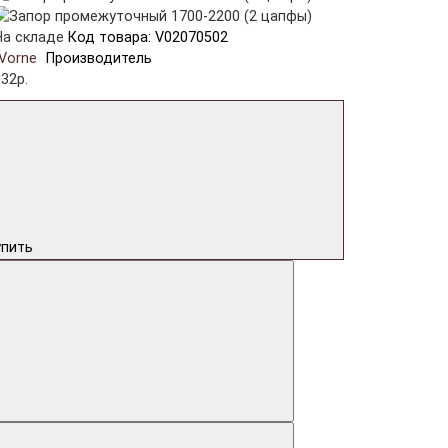
На складе
Код товара: V02070502
Vorne
Производитель
32р.
упить