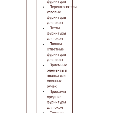
фурнитуры
Переключатели
угловые
фурнитуры
для окон
Петли
фурнитуры
для окон
Планки
ответные
фурнитуры
для окон
Приемные
элементы и
планки для
оконных
ручек
Прижимы
средние
фурнитуры
для окон
Средние