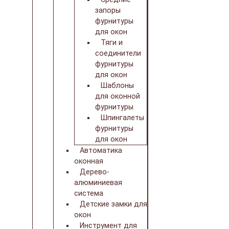
запоры
фурнитуры
для окон
Тяги и
соединители
фурнитуры
для окон
Шаблоны
для оконной
фурнитуры
Шпингалеты
фурнитуры
для окон
Автоматика
оконная
Дерево-
алюминиевая
система
Детские замки для
окон
Инструмент для