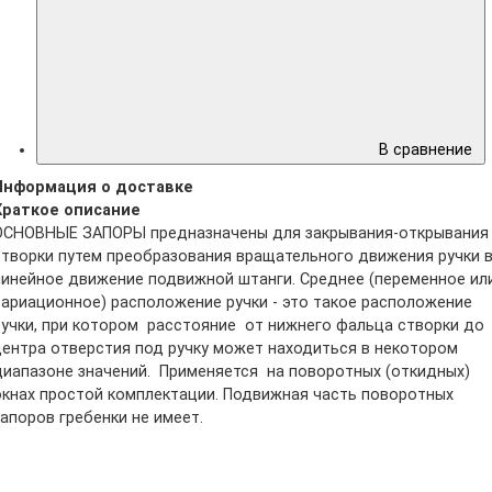
В сравнение
Информация о доставке
Краткое описание
ОСНОВНЫЕ ЗАПОРЫ предназначены для закрывания-открывания
створки путем преобразования вращательного движения ручки 
линейное движение подвижной штанги. Среднее (переменное ил
вариационное) расположение ручки - это такое расположение
ручки, при котором расстояние от нижнего фальца створки до
центра отверстия под ручку может находиться в некотором
диапазоне значений. Применяется на поворотных (откидных)
окнах простой комплектации. Подвижная часть поворотных
запоров гребенки не имеет.