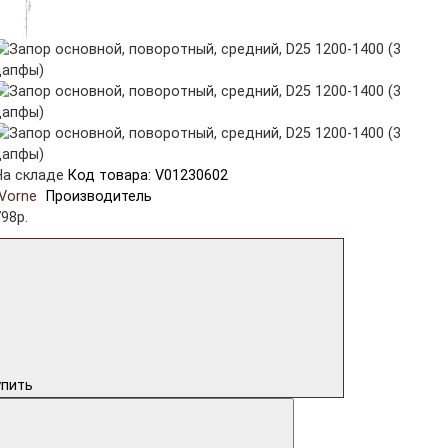
На складе
Код товара: V01230602
Vorne
Производитель
98р.
упить