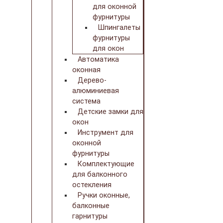
для оконной
фурнитуры
Шпингалеты
фурнитуры
для окон
Автоматика
оконная
Дерево-
алюминиевая
система
Детские замки для
окон
Инструмент для
оконной
фурнитуры
Комплектующие
для балконного
остекления
Ручки оконные,
балконные
гарнитуры