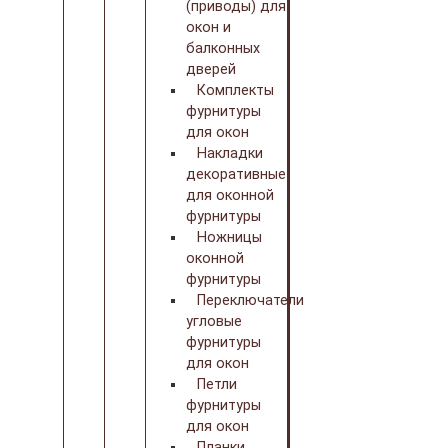
(приводы) для
окон и
балконных
дверей
Комплекты
фурнитуры
для окон
Накладки
декоративные
для оконной
фурнитуры
Ножницы
оконной
фурнитуры
Переключатели
угловые
фурнитуры
для окон
Петли
фурнитуры
для окон
Планки