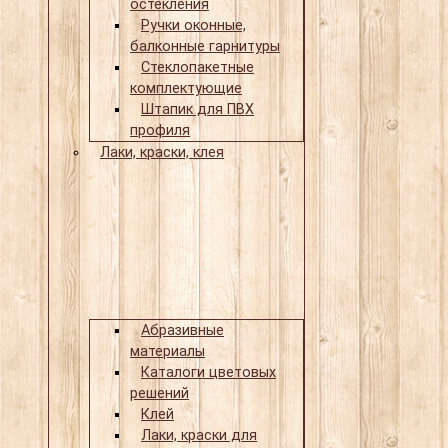
остекления
Ручки оконные,
балконные гарнитуры
Стеклопакетные
комплектующие
Штапик для ПВХ
профиля
Лаки, краски, клея
Абразивные
материалы
Каталоги цветовых
решений
Клей
Лаки, краски для