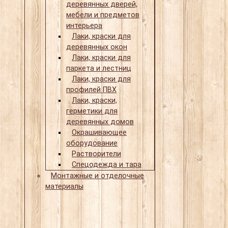
деревянных дверей,
мебели и предметов
интерьера
Лаки, краски для
деревянных окон
Лаки, краски для
паркета и лестниц
Лаки, краски для
профилей ПВХ
Лаки, краски,
герметики для
деревянных домов
Окрашивающее
оборудование
Растворители
Спецодежда и тара
Монтажные и отделочные
материалы