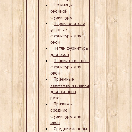
Ножницы
оконной
фурнитуры
Переключатели
угловые
фурнитуры для
окон
Петли фурнитуры
для окон
Планки ответные
фурнитуры для
окон
Приемные
элементы и планки
для оконных
ручек
Прижимы
средние
фурнитуры для
окон
Средние запоры