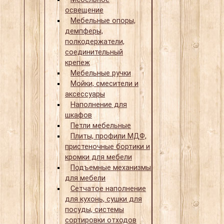
освещение
Мебельные опоры,
демпферы,
полкодержатели,
соединительный
крепеж
Мебельные ручки
Мойки, смесители и
аксессуары
Наполнение для
шкафов
Петли мебельные
Плиты, профили МДФ,
пристеночные бортики и
кромки для мебели
Подъемные механизмы
для мебели
Сетчатое наполнение
для кухонь, сушки для
посуды, системы
сортировки отходов