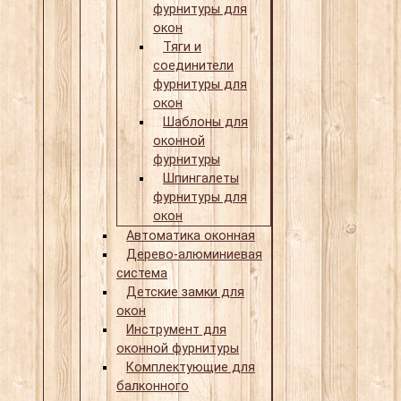
фурнитуры для
окон
Тяги и
соединители
фурнитуры для
окон
Шаблоны для
оконной
фурнитуры
Шпингалеты
фурнитуры для
окон
Автоматика оконная
Дерево-алюминиевая
система
Детские замки для
окон
Инструмент для
оконной фурнитуры
Комплектующие для
балконного