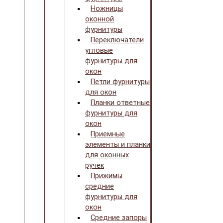
Ножницы
оконной
фурнитуры
Переключатели
угловые
фурнитуры для
окон
Петли фурнитуры
для окон
Планки ответные
фурнитуры для
окон
Приемные
элементы и планки
для оконных
ручек
Прижимы
средние
фурнитуры для
окон
Средние запоры