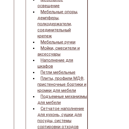
освещение
Мебельные опоры,
демпферы,
полкодержатели,
соединительный
крепеж
Мебельные ручки
Мойки, смесители и
аксессуары
Наполнение для
шкафов
Петли мебельные
Плиты, профили МДФ,
пристеночные бортики и
кромки для мебели
Подъемные механизмы
для мебели
Сетчатое наполнение
для кухонь, сушки для
посуды, системы
сортировки отходов