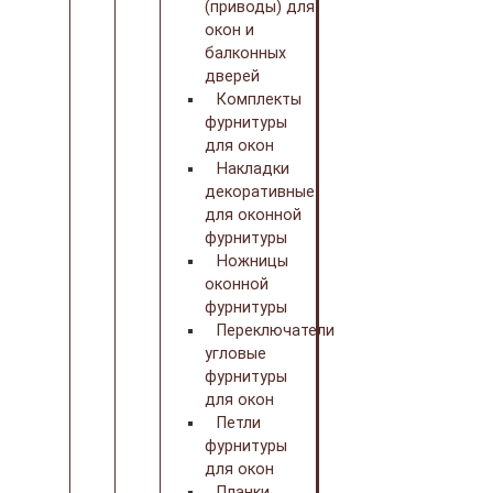
(приводы) для
окон и
балконных
дверей
Комплекты
фурнитуры
для окон
Накладки
декоративные
для оконной
фурнитуры
Ножницы
оконной
фурнитуры
Переключатели
угловые
фурнитуры
для окон
Петли
фурнитуры
для окон
Планки