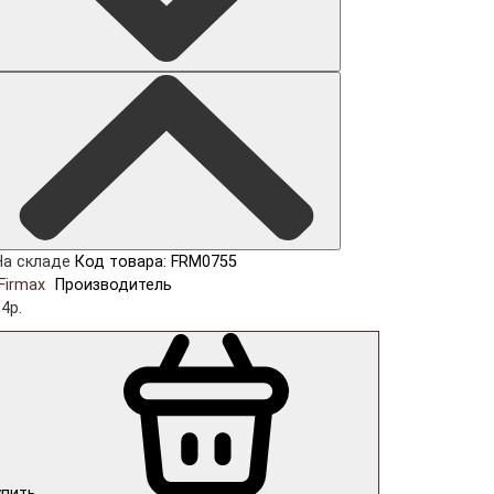
На складе
Код товара: FRM0755
Firmax
Производитель
4р.
упить