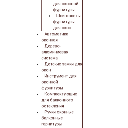
для оконной
фурнитуры
Шпингалеты
фурнитуры
для окон
Автоматика
оконная
Дерево-
алюминиевая
система
Детские замки для
окон
Инструмент для
оконной
фурнитуры
Комплектующие
для балконного
остекления
Ручки оконные,
балконные
гарнитуры