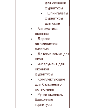
для оконной
фурнитуры
Шпингалеты
фурнитуры
для окон
Автоматика
оконная
Дерево-
алюминиевая
система
Детские замки для
окон
Инструмент для
оконной
фурнитуры
Комплектующие
для балконного
остекления
Ручки оконные,
балконные
гарнитуры