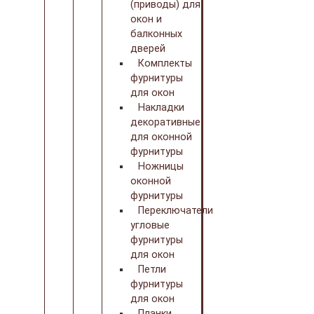
(приводы) для
окон и
балконных
дверей
Комплекты
фурнитуры
для окон
Накладки
декоративные
для оконной
фурнитуры
Ножницы
оконной
фурнитуры
Переключатели
угловые
фурнитуры
для окон
Петли
фурнитуры
для окон
Планки