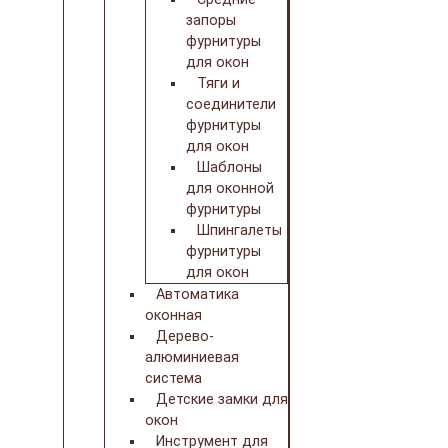
запоры
фурнитуры
для окон
Тяги и
соединители
фурнитуры
для окон
Шаблоны
для оконной
фурнитуры
Шпингалеты
фурнитуры
для окон
Автоматика
оконная
Дерево-
алюминиевая
система
Детские замки для
окон
Инструмент для