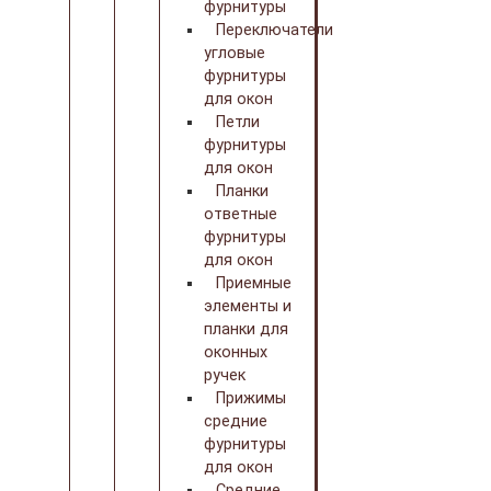
фурнитуры
Переключатели
угловые
фурнитуры
для окон
Петли
фурнитуры
для окон
Планки
ответные
фурнитуры
для окон
Приемные
элементы и
планки для
оконных
ручек
Прижимы
средние
фурнитуры
для окон
Средние