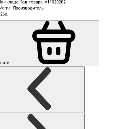
На складе
Код товара: V11020202
Vorne
Производитель
26р.
упить