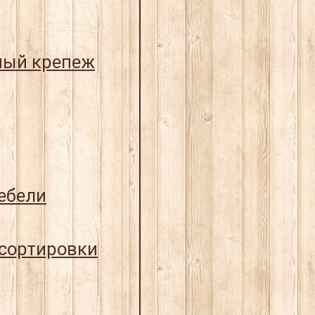
ный крепеж
ебели
 сортировки