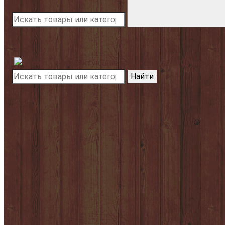
Найти