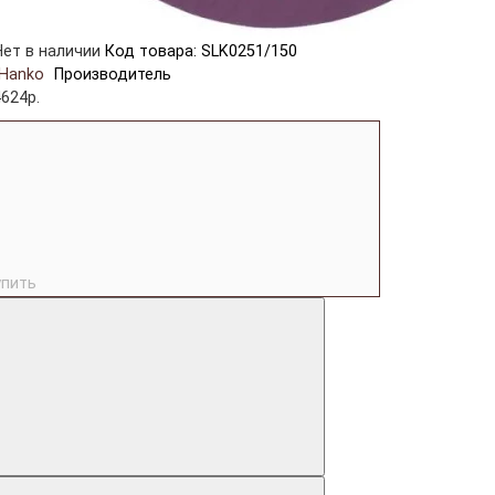
Нет в наличии
Код товара: SLK0251/150
Hanko
Производитель
4624р.
упить