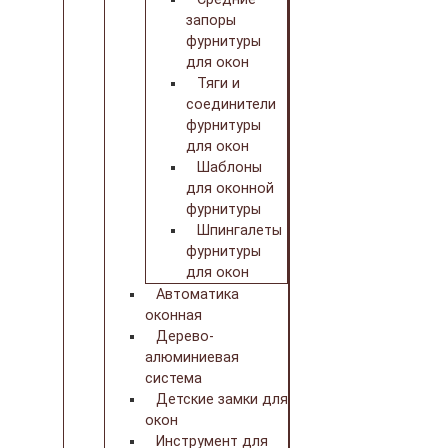
запоры
фурнитуры
для окон
Тяги и
соединители
фурнитуры
для окон
Шаблоны
для оконной
фурнитуры
Шпингалеты
фурнитуры
для окон
Автоматика
оконная
Дерево-
алюминиевая
система
Детские замки для
окон
Инструмент для