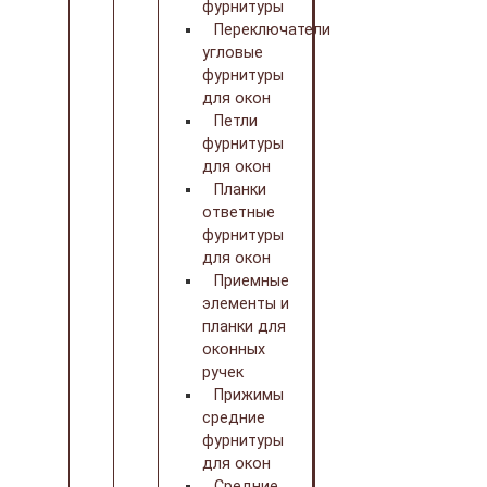
фурнитуры
Переключатели
угловые
фурнитуры
для окон
Петли
фурнитуры
для окон
Планки
ответные
фурнитуры
для окон
Приемные
элементы и
планки для
оконных
ручек
Прижимы
средние
фурнитуры
для окон
Средние