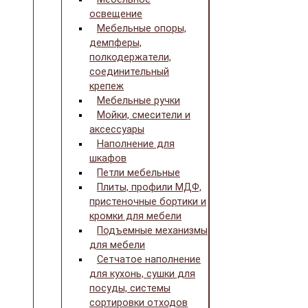
освещение
Мебельные опоры,
демпферы,
полкодержатели,
соединительный
крепеж
Мебельные ручки
Мойки, смесители и
аксессуары
Наполнение для
шкафов
Петли мебельные
Плиты, профили МДФ,
пристеночные бортики и
кромки для мебели
Подъемные механизмы
для мебели
Сетчатое наполнение
для кухонь, сушки для
посуды, системы
сортировки отходов