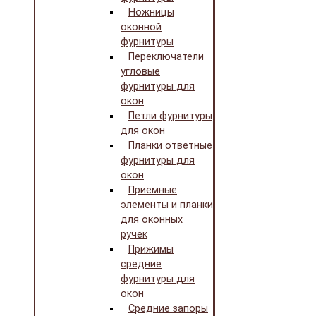
Ножницы
оконной
фурнитуры
Переключатели
угловые
фурнитуры для
окон
Петли фурнитуры
для окон
Планки ответные
фурнитуры для
окон
Приемные
элементы и планки
для оконных
ручек
Прижимы
средние
фурнитуры для
окон
Средние запоры