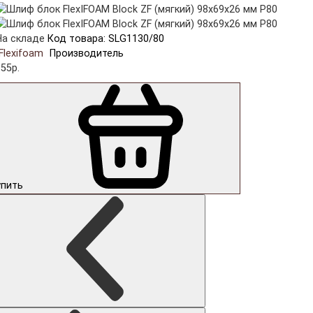
На складе
Код товара: SLG1130/80
Flexifoam
Производитель
55р.
упить