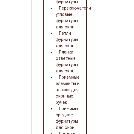
фурнитуры
Переключатели
угловые
фурнитуры
для окон
Петли
фурнитуры
для окон
Планки
ответные
фурнитуры
для окон
Приемные
элементы и
планки для
оконных
ручек
Прижимы
средние
фурнитуры
для окон
Средние