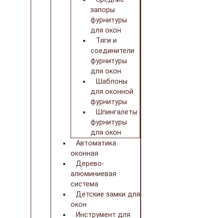
запоры
фурнитуры
для окон
Тяги и
соединители
фурнитуры
для окон
Шаблоны
для оконной
фурнитуры
Шпингалеты
фурнитуры
для окон
Автоматика
оконная
Дерево-
алюминиевая
система
Детские замки для
окон
Инструмент для