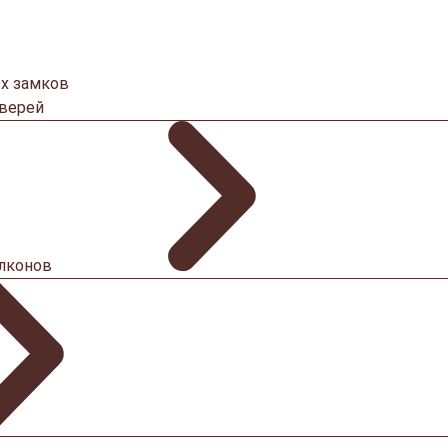
х замков
дверей
алконов