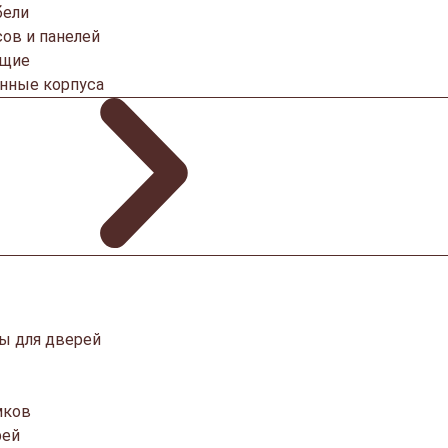
бели
ов и панелей
ющие
онные корпуса
ы для дверей
мков
рей