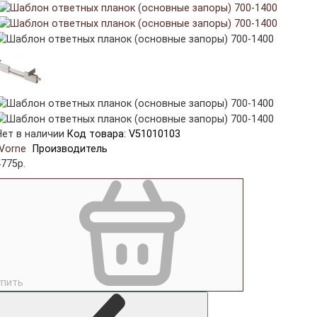
Нет в наличии
Код товара: V51010103
Vorne
Производитель
4775р.
упить