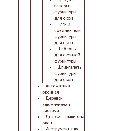
запоры
фурнитуры
для окон
Тяги и
соединители
фурнитуры
для окон
Шаблоны
для оконной
фурнитуры
Шпингалеты
фурнитуры
для окон
Автоматика
оконная
Дерево-
алюминиевая
система
Детские замки для
окон
Инструмент для