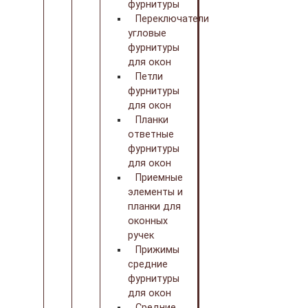
фурнитуры
Переключатели
угловые
фурнитуры
для окон
Петли
фурнитуры
для окон
Планки
ответные
фурнитуры
для окон
Приемные
элементы и
планки для
оконных
ручек
Прижимы
средние
фурнитуры
для окон
Средние