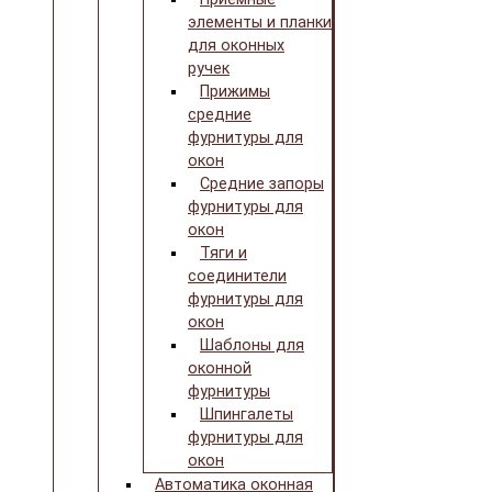
элементы и планки
для оконных
ручек
Прижимы
средние
фурнитуры для
окон
Средние запоры
фурнитуры для
окон
Тяги и
соединители
фурнитуры для
окон
Шаблоны для
оконной
фурнитуры
Шпингалеты
фурнитуры для
окон
Автоматика оконная