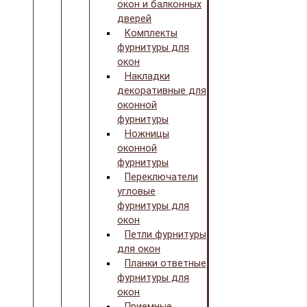
окон и балконных
дверей
Комплекты
фурнитуры для
окон
Накладки
декоративные для
оконной
фурнитуры
Ножницы
оконной
фурнитуры
Переключатели
угловые
фурнитуры для
окон
Петли фурнитуры
для окон
Планки ответные
фурнитуры для
окон
Приемные