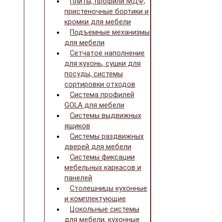
Плиты, профили МДФ,
пристеночные бортики и
кромки для мебели
Подъемные механизмы
для мебели
Сетчатое наполнение
для кухонь, сушки для
посуды, системы
сортировки отходов
Система профилей
GOLA для мебели
Системы выдвижных
ящиков
Системы раздвижных
дверей для мебели
Системы фиксации
мебельных каркасов и
панелей
Столешницы кухонные
и комплектующие
Цокольные системы
для мебели, кухонные