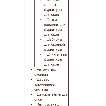
запоры
фурнитуры
для окон
Тяги и
соединители
фурнитуры
для окон
Шаблоны
для оконной
фурнитуры
Шпингалеты
фурнитуры
для окон
Автоматика
оконная
Дерево-
алюминиевая
система
Детские замки для
окон
Инструмент для