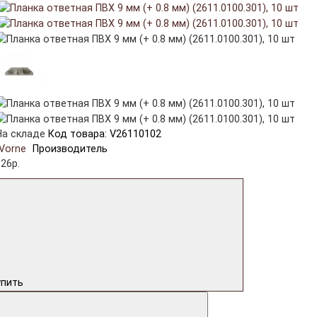
На складе
Код товара: V26110102
Vorne
Производитель
26р.
упить