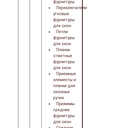
фурнитуры
Переключатели
угловые
фурнитуры
для окон
Петли
фурнитуры
для окон
Планки
ответные
фурнитуры
для окон
Приемные
элементы и
планки для
оконных
ручек
Прижимы
средние
фурнитуры
для окон
Средние