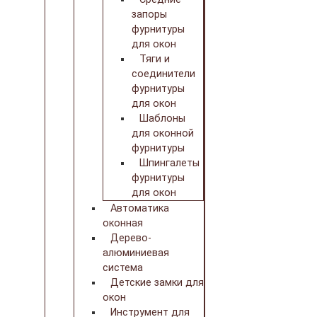
запоры
фурнитуры
для окон
Тяги и
соединители
фурнитуры
для окон
Шаблоны
для оконной
фурнитуры
Шпингалеты
фурнитуры
для окон
Автоматика
оконная
Дерево-
алюминиевая
система
Детские замки для
окон
Инструмент для