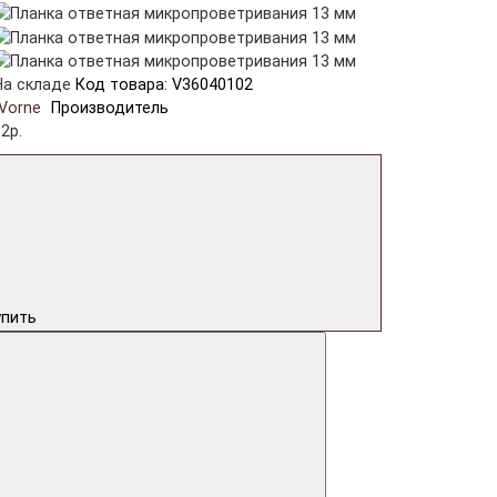
На складе
Код товара: V36040102
Vorne
Производитель
2р.
упить