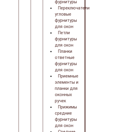
фурнитуры
Переключатели
угловые
фурнитуры
для окон
Петли
фурнитуры
для окон
Планки
ответные
фурнитуры
для окон
Приемные
элементы и
планки для
оконных
ручек
Прижимы
средние
фурнитуры
для окон
Средние