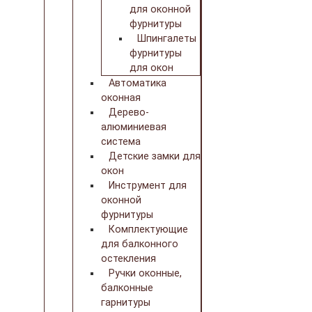
для оконной
фурнитуры
Шпингалеты
фурнитуры
для окон
Автоматика
оконная
Дерево-
алюминиевая
система
Детские замки для
окон
Инструмент для
оконной
фурнитуры
Комплектующие
для балконного
остекления
Ручки оконные,
балконные
гарнитуры