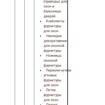
(приводы) для
окон и
балконных
дверей
Комплекты
фурнитуры
для окон
Накладки
декоративные
для оконной
фурнитуры
Ножницы
оконной
фурнитуры
Переключатели
угловые
фурнитуры
для окон
Петли
фурнитуры
для окон
Планки