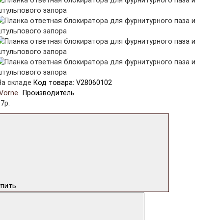
На складе
Код товара: V28060102
Vorne
Производитель
7р.
упить