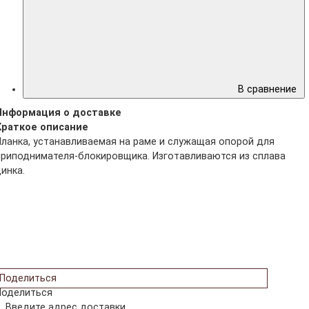
В сравнение
Информация о доставке
Краткое описание
Планка, устанавливаемая на раме и служащая опорой для
приподнимателя-блокировщика. Изготавливаются из сплава
цинка.
Поделиться
Поделиться
Введите адрес доставки