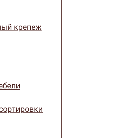
ный крепеж
ебели
 сортировки