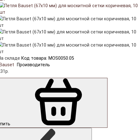
На складе
Код товара: MOS0050.05
Bauset
Производитель
31р.
упить