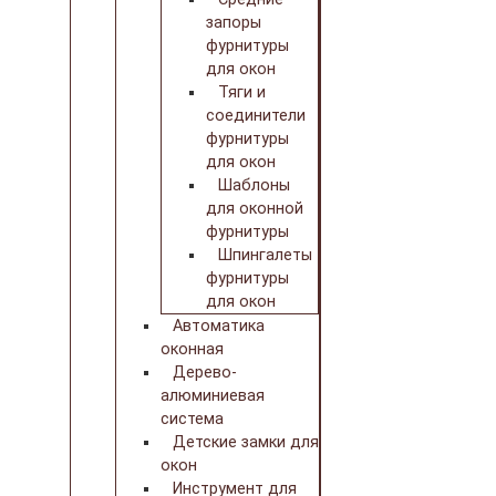
запоры
фурнитуры
для окон
Тяги и
соединители
фурнитуры
для окон
Шаблоны
для оконной
фурнитуры
Шпингалеты
фурнитуры
для окон
Автоматика
оконная
Дерево-
алюминиевая
система
Детские замки для
окон
Инструмент для