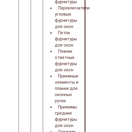
фурнитуры
Переключатели
угловые
фурнитуры
для окон
Петли
фурнитуры
для окон
Планки
ответные
фурнитуры
для окон
Приемные
элементы и
планки для
оконных
ручек
Прижимы
средние
фурнитуры
для окон
Средние