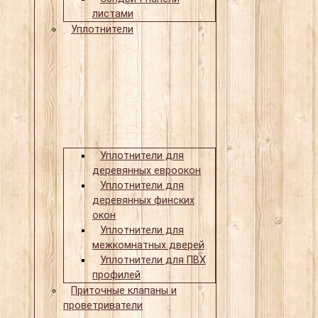
листами
Уплотнители
Уплотнители для
деревянных евроокон
Уплотнители для
деревянных финских
окон
Уплотнители для
межкомнатных дверей
Уплотнители для ПВХ
профилей
Приточные клапаны и
проветриватели