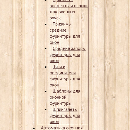
элементы и планки
для оконных
ручек
Прижимы
средние
фурнитуры для
окон
Средние запоры
фурнитуры для
окон
Тяги и
соединители
фурнитуры для
окон
Шаблоны для
оконной
фурнитуры
Шпингалеты
фурнитуры для
окон
Автоматика оконная