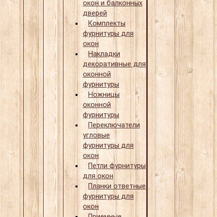
окон и балконных
дверей
Комплекты
фурнитуры для
окон
Накладки
декоративные для
оконной
фурнитуры
Ножницы
оконной
фурнитуры
Переключатели
угловые
фурнитуры для
окон
Петли фурнитуры
для окон
Планки ответные
фурнитуры для
окон
Приемные