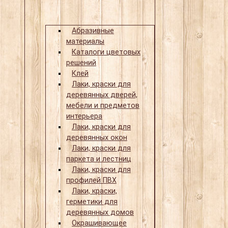
Абразивные
материалы
Каталоги цветовых
решений
Клей
Лаки, краски для
деревянных дверей,
мебели и предметов
интерьера
Лаки, краски для
деревянных окон
Лаки, краски для
паркета и лестниц
Лаки, краски для
профилей ПВХ
Лаки, краски,
герметики для
деревянных домов
Окрашивающее