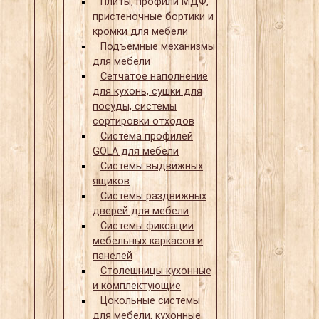
Плиты, профили МДФ,
пристеночные бортики и
кромки для мебели
Подъемные механизмы
для мебели
Сетчатое наполнение
для кухонь, сушки для
посуды, системы
сортировки отходов
Система профилей
GOLA для мебели
Системы выдвижных
ящиков
Системы раздвижных
дверей для мебели
Системы фиксации
мебельных каркасов и
панелей
Столешницы кухонные
и комплектующие
Цокольные системы
для мебели, кухонные