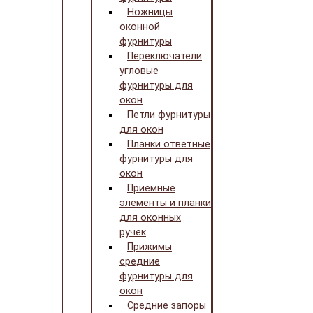
Ножницы
оконной
фурнитуры
Переключатели
угловые
фурнитуры для
окон
Петли фурнитуры
для окон
Планки ответные
фурнитуры для
окон
Приемные
элементы и планки
для оконных
ручек
Прижимы
средние
фурнитуры для
окон
Средние запоры