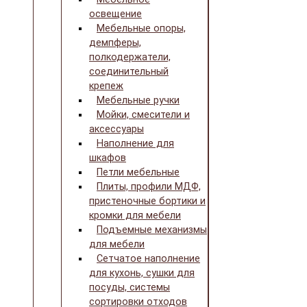
освещение
Мебельные опоры,
демпферы,
полкодержатели,
соединительный
крепеж
Мебельные ручки
Мойки, смесители и
аксессуары
Наполнение для
шкафов
Петли мебельные
Плиты, профили МДФ,
пристеночные бортики и
кромки для мебели
Подъемные механизмы
для мебели
Сетчатое наполнение
для кухонь, сушки для
посуды, системы
сортировки отходов